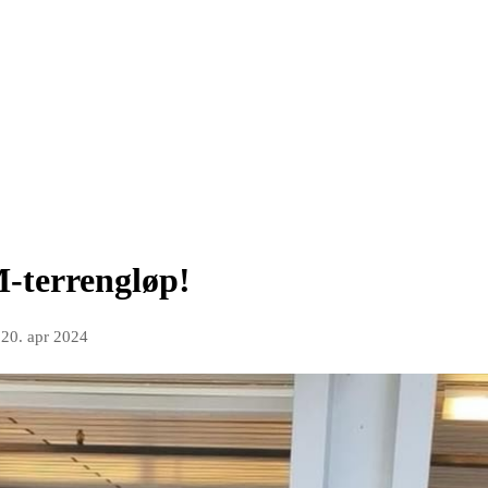
M-terrengløp!
n
20. apr 2024