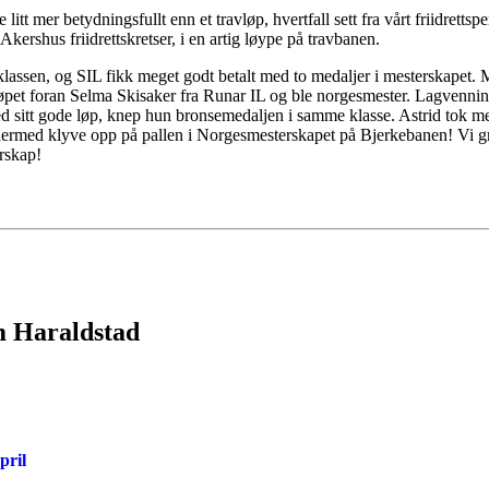
 litt mer betydningsfullt enn et travløp, hvertfall sett fra vårt friidrett
Akershus friidrettskretser, i en artig løype på travbanen.
klassen, og SIL fikk meget godt betalt med to medaljer i mesterskapet. M
 i løpet foran Selma Skisaker fra Runar IL og ble norgesmester. Lagven
med sitt gode løp, knep hun bronsemedaljen i samme klasse. Astrid tok m
dermed klyve opp på pallen i Norgesmesterskapet på Bjerkebanen! Vi gr
erskap!
m Haraldstad
pril