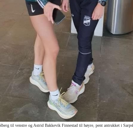
berg til venstre og Astrid Bakkevik Finnestad til høyre, pent antrukket i Sarp