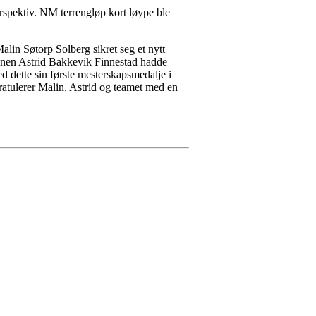
sperspektiv. NM terrengløp kort løype ble
alin Søtorp Solberg sikret seg et nytt
ninnen Astrid Bakkevik Finnestad hadde
ed dette sin første mesterskapsmedalje i
atulerer Malin, Astrid og teamet med en