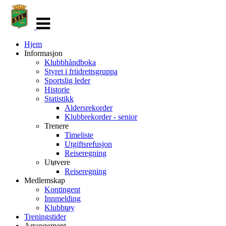
Veksle
navigasjon
Hjem
Informasjon
Klubbhåndboka
Styret i friidrettsgruppa
Sportslig leder
Historie
Statistikk
Aldersrekorder
Klubbrekorder - senior
Trenere
Timeliste
Utgiftsrefusjon
Reiseregning
Utøvere
Reiseregning
Medlemskap
Kontingent
Innmelding
Klubbtøy
Treningstider
Arrangement