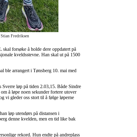
 Stian Fredriksen
L skal forsøke å holde dere oppdatert på
sjonale kveldsstevne. Han skal ut på 1500
nal ble arrangert i Tønsberg 10. mai med
s Sverre løp på tiden 2.03,15. Både Sindre
 om å løpe noen sekunder fortere utover
 vi gleder oss stort til å følge løperne
an løp utendørs på distansen i
berg denne kvelden, men en tid like bak
ersonlige rekord. Hun endte på andreplass