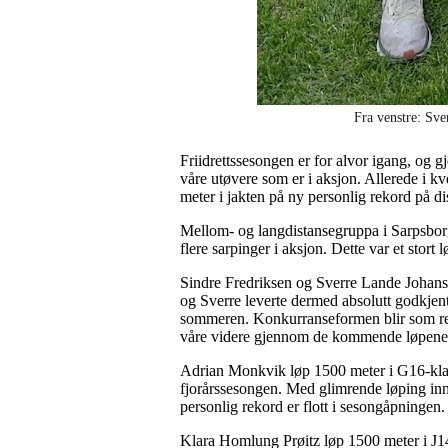
Fra venstre: Sve
Friidrettssesongen er for alvor igang, og 
våre utøvere som er i aksjon. Allerede i 
meter i jakten på ny personlig rekord på d
Mellom- og langdistansegruppa i Sarpsborg 
flere sarpinger i aksjon. Dette var et stort
Sindre Fredriksen og Sverre Lande Johansen
og Sverre leverte dermed absolutt godkjen
sommeren. Konkurranseformen blir som regel 
våre videre gjennom de kommende løpen
Adrian Monkvik løp 1500 meter i G16-klass
fjorårssesongen. Med glimrende løping inn
personlig rekord er flott i sesongåpningen.
Klara Homlung Prøitz løp 1500 meter i J14