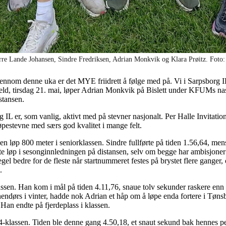
rre Lande Johansen, Sindre Fredriksen, Adrian Monkvik og Klara Prøitz. Foto:
gjennom denne uka er det MYE friidrett å følge med på. Vi i Sarpsborg I
kveld, tirsdag 21. mai, løper Adrian Monkvik på Bislett under KFUMs na
istansen.
IL er, som vanlig, aktivt med på stevner nasjonalt. Per Halle Invitatio
 løpestevne med særs god kvalitet i mange felt.
 løp 800 meter i seniorklassen. Sindre fullførte på tiden 1.56,64, men
te løp i sesonginnledningen på distansen, selv om begge har ambisjoner
bedre for de fleste når startnummeret festes på brystet flere ganger, og
e.
en. Han kom i mål på tiden 4.11,76, snaue tolv sekunder raskere enn h
endørs i vinter, hadde nok Adrian et håp om å løpe enda fortere i Tøns
 Han endte på fjerdeplass i klassen.
-klassen. Tiden ble denne gang 4.50,18, et snaut sekund bak hennes p