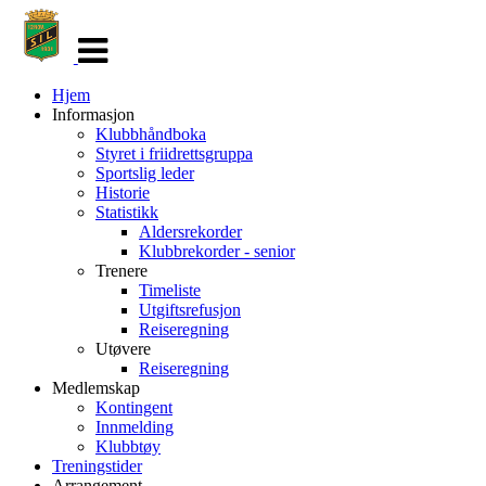
Veksle
navigasjon
Hjem
Informasjon
Klubbhåndboka
Styret i friidrettsgruppa
Sportslig leder
Historie
Statistikk
Aldersrekorder
Klubbrekorder - senior
Trenere
Timeliste
Utgiftsrefusjon
Reiseregning
Utøvere
Reiseregning
Medlemskap
Kontingent
Innmelding
Klubbtøy
Treningstider
Arrangement