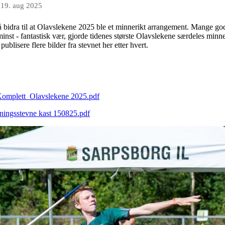
n
19. aug 2025
dra til at Olavslekene 2025 ble et minnerikt arrangement. Mange gode r
inst - fantastisk vær, gjorde tidenes største Olavslekene særdeles minner
ublisere flere bilder fra stevnet her etter hvert.
- Komplett_Olavslekene 2025.pdf
reningsstevne kast 150825.pdf