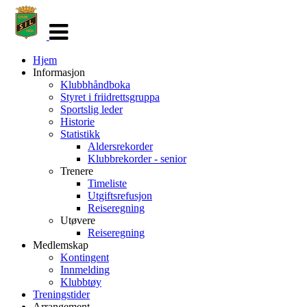
Veksle
navigasjon
Hjem
Informasjon
Klubbhåndboka
Styret i friidrettsgruppa
Sportslig leder
Historie
Statistikk
Aldersrekorder
Klubbrekorder - senior
Trenere
Timeliste
Utgiftsrefusjon
Reiseregning
Utøvere
Reiseregning
Medlemskap
Kontingent
Innmelding
Klubbtøy
Treningstider
Arrangement