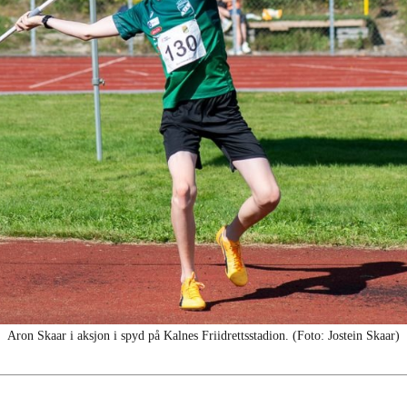
Aron Skaar i aksjon i spyd på Kalnes Friidrettsstadion. (Foto: Jostein Skaar)