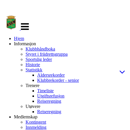
Veksle
navigasjon
Hjem
Informasjon
Klubbhåndboka
Styret i friidrettsgruppa
Sportslig leder
Historie
Statistikk
Aldersrekorder
Klubbrekorder - senior
Trenere
Timeliste
Utgiftsrefusjon
Reiseregning
Utøvere
Reiseregning
Medlemskap
Kontingent
Innmelding