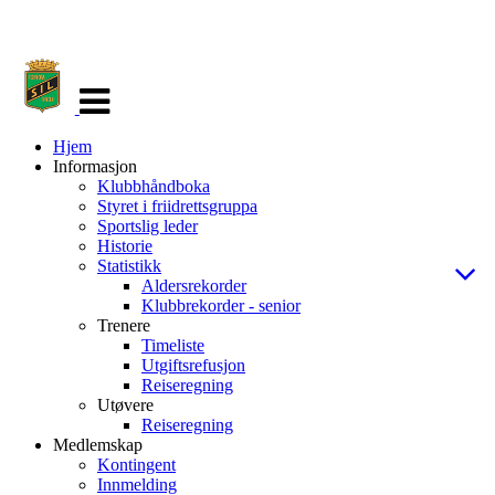
Veksle
navigasjon
Hjem
Informasjon
Klubbhåndboka
Styret i friidrettsgruppa
Sportslig leder
Historie
Statistikk
Aldersrekorder
Klubbrekorder - senior
Trenere
Timeliste
Utgiftsrefusjon
Reiseregning
Utøvere
Reiseregning
Medlemskap
Kontingent
Innmelding