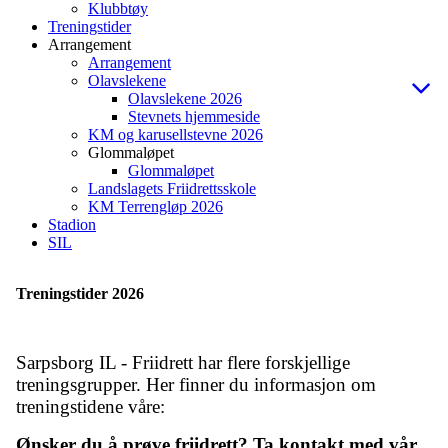
Klubbtøy
Treningstider
Arrangement
Arrangement
Olavslekene
Olavslekene 2026
Stevnets hjemmeside
KM og karusellstevne 2026
Glommaløpet
Glommaløpet
Landslagets Friidrettsskole
KM Terrengløp 2026
Stadion
SIL
Treningstider 2026
Sarpsborg IL - Friidrett har flere forskjellige
treningsgrupper. Her finner du informasjon om
treningstidene våre:
Ønsker du å prøve friidrett? Ta kontakt med vår