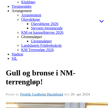
Klubbtøy
Treningstider
Arrangement
Arrangement
Olavslekene
Olavslekene 2026
Stevnets hjemmeside
KM og karusellstevne 2026
Glommaløpet
Glommaløpet
Landslagets Friidrettsskole
KM Terrengløp 2026
Stadion
SIL
Gull og bronse i NM-
terrengløp!
Postet av
Fredrik Gudheim Haraldstad
den
20. apr 2024