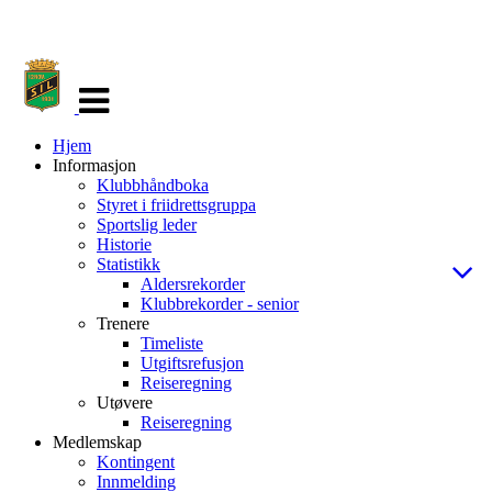
Veksle
navigasjon
Hjem
Informasjon
Klubbhåndboka
Styret i friidrettsgruppa
Sportslig leder
Historie
Statistikk
Aldersrekorder
Klubbrekorder - senior
Trenere
Timeliste
Utgiftsrefusjon
Reiseregning
Utøvere
Reiseregning
Medlemskap
Kontingent
Innmelding