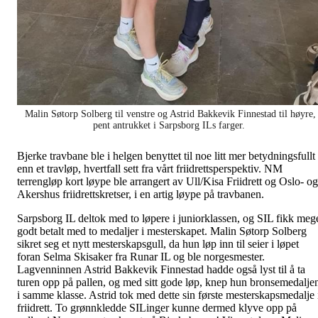
Malin Søtorp Solberg til venstre og Astrid Bakkevik Finnestad til høyre,
pent antrukket i Sarpsborg ILs farger.
Bjerke travbane ble i helgen benyttet til noe litt mer betydningsfullt
enn et travløp, hvertfall sett fra vårt friidrettsperspektiv. NM
terrengløp kort løype ble arrangert av Ull/Kisa Friidrett og Oslo- og
Akershus friidrettskretser, i en artig løype på travbanen.
Sarpsborg IL deltok med to løpere i juniorklassen, og SIL fikk meg
godt betalt med to medaljer i mesterskapet. Malin Søtorp Solberg
sikret seg et nytt mesterskapsgull, da hun løp inn til seier i løpet
foran Selma Skisaker fra Runar IL og ble norgesmester.
Lagvenninnen Astrid Bakkevik Finnestad hadde også lyst til å ta
turen opp på pallen, og med sitt gode løp, knep hun bronsemedalje
i samme klasse. Astrid tok med dette sin første mesterskapsmedalje 
friidrett. To grønnkledde SILinger kunne dermed klyve opp på