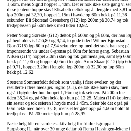
1,60m, mens Sigrid hoppet 1,40m. Det er nok ikke siste gang vi ser
disse jentene hoppe stav! Elisabeth deltok også i lengde med 3,81m
løp 200m på 32,39, hoppet 1,15m i høyde og 60m hekk på 11,36
sekunder. Eli Skorstad Grønsberg (J12) løp 200m på 30,74 og tok
tredjeplassen på 60m hekk med tiden 10,92.
Petter Young-Søreide (G12) deltok på 600m og på 60m, der han lø
på henholdsvis 1.56,80 og 9,54, to gode tider! Wilmer Bjørnstad
Bjor (G15) løp 60m på 7,94 sekunder, og med det snek han seg på
imponerende vis under 8-grensa på 60m for første gang. Sebastian
Nilsen (G14) hoppet 2,0m i stav og tok gullmedaljen, samt løp 60
hekk på 11,06 og hoppet 4,05m i lengde. Aron Skaar (G12) løp 6
på 9,71, hoppet 3,20m i lengde, løp 200m på 32,90 og løp 60m
hekk på 12,62.
Søstrene Sommerfeldt deltok som vanlig i flere øvelser, og det
resulterte i flere medaljer. Sigrid (J11), deltok ikke bare i stav, men
også i høyde der hun hoppet 1,16m og tok seieren. På 200m ble
tiden 35,24 og på 60m hekk løp hun på 12,25. Matea (J14) kopiert
sin søster og tok seieren i høyde med 1,45m. Seier ble det også på
60m hekk med tiden 10,18, mens et lengdehopp på 4,66m holdt til
tredjeplass. På 200 meter løp hun på 28,95.
Neste helg blir en særdeles aktiv helg for friidrettsgruppa i
Sarpsborg IL, når over 30 unge deltar på Rema Hassingen-lekene i