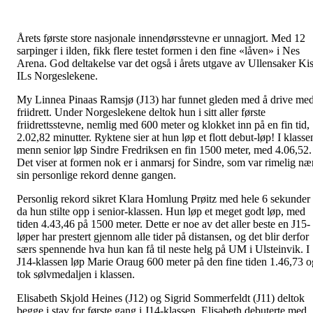
Årets første store nasjonale innendørsstevne er unnagjort. Med 12
sarpinger i ilden, fikk flere testet formen i den fine «låven» i Nes
Arena. God deltakelse var det også i årets utgave av Ullensaker Ki
ILs Norgeslekene.
My Linnea Pinaas Ramsjø (J13) har funnet gleden med å drive me
friidrett. Under Norgeslekene deltok hun i sitt aller første
friidrettsstevne, nemlig med 600 meter og klokket inn på en fin tid,
2.02,82 minutter. Ryktene sier at hun løp et flott debut-løp! I klasse
menn senior løp Sindre Fredriksen en fin 1500 meter, med 4.06,52.
Det viser at formen nok er i anmarsj for Sindre, som var rimelig næ
sin personlige rekord denne gangen.
Personlig rekord sikret Klara Homlung Prøitz med hele 6 sekunder
da hun stilte opp i senior-klassen. Hun løp et meget godt løp, med
tiden 4.43,46 på 1500 meter. Dette er noe av det aller beste en J15-
løper har prestert gjennom alle tider på distansen, og det blir derfor
særs spennende hva hun kan få til neste helg på UM i Ulsteinvik. I
J14-klassen løp Marie Oraug 600 meter på den fine tiden 1.46,73 o
tok sølvmedaljen i klassen.
Elisabeth Skjold Heines (J12) og Sigrid Sommerfeldt (J11) deltok
begge i stav for første gang i J14-klassen. Elisabeth debuterte med