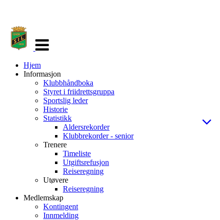
Veksle
navigasjon
Hjem
Informasjon
Klubbhåndboka
Styret i friidrettsgruppa
Sportslig leder
Historie
Statistikk
Aldersrekorder
Klubbrekorder - senior
Trenere
Timeliste
Utgiftsrefusjon
Reiseregning
Utøvere
Reiseregning
Medlemskap
Kontingent
Innmelding