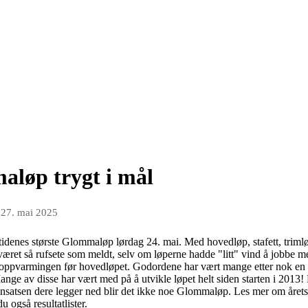
løp trygt i mål
n
27. mai 2025
 tidenes største Glommaløp lørdag 24. mai. Med hovedløp, stafett, trim
været så rufsete som meldt, selv om løperne hadde "litt" vind å jobbe m
ng oppvarmingen før hovedløpet. Godordene har vært mange etter nok en
nge av disse har vært med på å utvikle løpet helt siden starten i 2013! 
 innsatsen dere legger ned blir det ikke noe Glommaløp. Les mer om år
du også resultatlister.