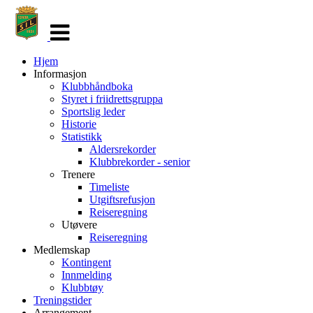
Veksle
navigasjon
Hjem
Informasjon
Klubbhåndboka
Styret i friidrettsgruppa
Sportslig leder
Historie
Statistikk
Aldersrekorder
Klubbrekorder - senior
Trenere
Timeliste
Utgiftsrefusjon
Reiseregning
Utøvere
Reiseregning
Medlemskap
Kontingent
Innmelding
Klubbtøy
Treningstider
Arrangement