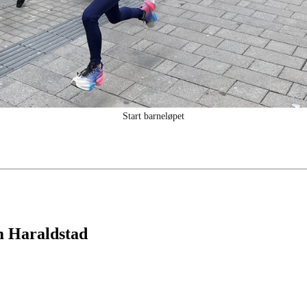
Start barneløpet
m Haraldstad