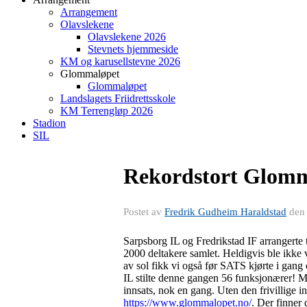
Arrangement
Olavslekene
Olavslekene 2026
Stevnets hjemmeside
KM og karusellstevne 2026
Glommaløpet
Glommaløpet
Landslagets Friidrettsskole
KM Terrengløp 2026
Stadion
SIL
Rekordstort Glomma
Postet av
Fredrik Gudheim Haraldstad
de
Sarpsborg IL og Fredrikstad IF arrangerte
2000 deltakere samlet. Heldigvis ble ikke 
av sol fikk vi også før SATS kjørte i ga
IL stilte denne gangen 56 funksjonærer! Ma
innsats, nok en gang. Uten den frivillige
https://www.glommalopet.no/
. Der finner 