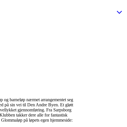
løp og barneløp nærmet arrangementet seg
ed på sin vei til Den Andre Byen. Et gløtt
 vellykket gjennomføring. Fra Sarpsborg
Klubben takker dere alle for fantastisk
ets Glommaløp på løpets egen hjemmeside: