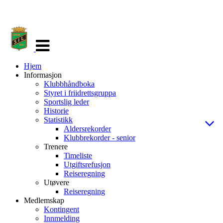
Veksle
navigasjon
Hjem
Informasjon
Klubbhåndboka
Styret i friidrettsgruppa
Sportslig leder
Historie
Statistikk
Aldersrekorder
Klubbrekorder - senior
Trenere
Timeliste
Utgiftsrefusjon
Reiseregning
Utøvere
Reiseregning
Medlemskap
Kontingent
Innmelding