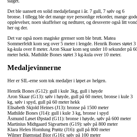
slaget.
Det ble uansett en solid medaljefangst i år. 7 gull, 7 sølv og 6
bronse. I tillegg ble det mange nye personlige rekorder, mange god
opplevelser, noen skuffelser og nedturer, og dessverre også litt vond
her og der.
Det var også noen magiske grenser som ble brutt. Matea
Sommerfeldt kom seg over 5 meter i lengde. Henrik Bones støtet 3
kg-kula over 8 meter. Aron Skaar kom seg under 10 sekunder på 6
meter hekk. Mathilde Bones støtet 3 kg-kula over 10 meter.
Medaljevinnerne
Her er SIL-erne som tok medaljer i løpet av helgen.
Henrik Bones (G12): gull i kule 3kg, gull i høyde
Aron Skaar (G13): sølv i høyde, gull på 60 meter, bronse i kule 3
kg, sølv i spyd, gull på 60 meter hekk
Elisabeth Skjold Heines (J13): bronse på 1500 meter
Mathilde Bones (J14): gull i kule 3 kg, bronse i spyd
Åsmund Løset Øpstad (G11): bronse i høyde, sølv på 600 meter
Martinius Midtgaard Sigvartsen (G19): sølv på 800 meter
Klara Helen Homlung Prøitz (J16): gull på 800 meter
Wilmer Bjørnstad Bjor (G16): sølv på 100 meter