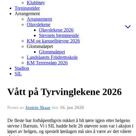
Klubbtøy
Treningstider
Arrangement
Arrangement
Olavslekene
Olavslekene 2026
Stevnets hjemmeside
KM og karusellstevne 2026
Glommaløpet
Glommaløpet
Landslagets Friidrettsskole
KM Terrengløp 2026
Stadion
SIL
Vått på Tyrvinglekene 2026
Postet av
Jostein Skaar
den
16. jun 2026
De fleste har forhåpentligvis rukket å bli tørre igjen etter helgens
stevne i Bærum. Vi i SIL hadde hele 26 utøvere som var i aksjon i
løpet av helgen, og spesielt lørdagen må sies å være av det våtere