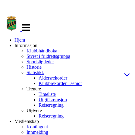
Veksle
navigasjon
Hjem
Informasjon
Klubbhåndboka
Styret i friidrettsgruppa
Sportslig leder
Historie
Statistikk
Aldersrekorder
Klubbrekorder - senior
Trenere
Timeliste
Utgiftsrefusjon
Reiseregning
Utøvere
Reiseregning
Medlemskap
Kontingent
Innmelding