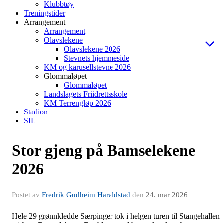
Klubbtøy
Treningstider
Arrangement
Arrangement
Olavslekene
Olavslekene 2026
Stevnets hjemmeside
KM og karusellstevne 2026
Glommaløpet
Glommaløpet
Landslagets Friidrettsskole
KM Terrengløp 2026
Stadion
SIL
Stor gjeng på Bamselekene
2026
Postet av
Fredrik Gudheim Haraldstad
den
24. mar 2026
Hele 29 grønnkledde Særpinger tok i helgen turen til Stangehallen