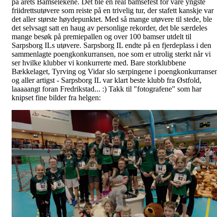
på årets Bamselekene. Det ble en real bamsefest for våre yngste
friidrettsutøvere som reiste på en trivelig tur, der stafett kanskje var
det aller største høydepunktet. Med så mange utøvere til stede, ble
det selvsagt satt en haug av personlige rekorder, det ble særdeles
mange besøk på premiepallen og over 100 bamser utdelt til
Sarpsborg ILs utøvere. Sarpsborg IL endte på en fjerdeplass i den
sammenlagte poengkonkurransen, noe som er utrolig sterkt når vi
ser hvilke klubber vi konkurrerte med. Bare storklubbene
Bækkelaget, Tyrving og Vidar slo særpingene i poengkonkurranse
og aller artigst - Sarpsborg IL var klart beste klubb fra Østfold,
laaaaangt foran Fredrikstad... :) Takk til "fotografene" som har
knipset fine bilder fra helgen: