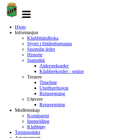
Veksle
navigasjon
Hjem
Informasjon
Klubbhåndboka
Styret i friidrettsgruppa
Sportslig leder
Historie
Statistikk
Aldersrekorder
Klubbrekorder - senior
Trenere
Timeliste
Utgiftsrefusjon
Reiseregning
Utøvere
Reiseregning
Medlemskap
Kontingent
Innmelding
Klubbtøy
Treningstider
Arrangement