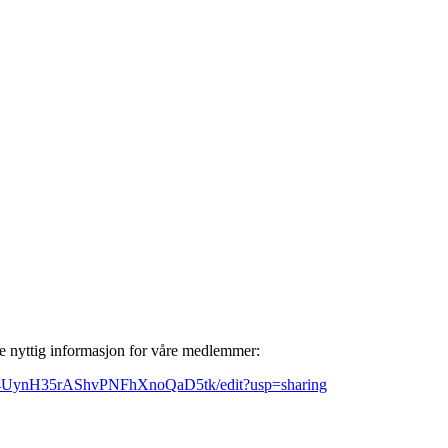
mye nyttig informasjon for våre medlemmer:
4UynH35rAShvPNFhXnoQaD5tk/edit?usp=sharing