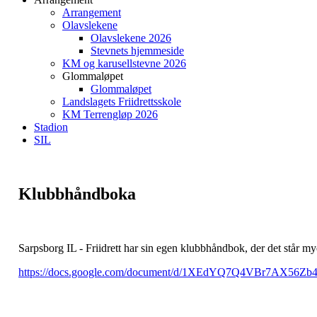
Arrangement
Olavslekene
Olavslekene 2026
Stevnets hjemmeside
KM og karusellstevne 2026
Glommaløpet
Glommaløpet
Landslagets Friidrettsskole
KM Terrengløp 2026
Stadion
SIL
Klubbhåndboka
Sarpsborg IL - Friidrett har sin egen klubbhåndbok, der det står 
https://docs.google.com/document/d/1XEdYQ7Q4VBr7AX56Zb