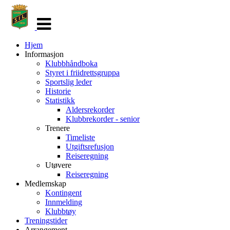
Veksle
navigasjon
Hjem
Informasjon
Klubbhåndboka
Styret i friidrettsgruppa
Sportslig leder
Historie
Statistikk
Aldersrekorder
Klubbrekorder - senior
Trenere
Timeliste
Utgiftsrefusjon
Reiseregning
Utøvere
Reiseregning
Medlemskap
Kontingent
Innmelding
Klubbtøy
Treningstider
Arrangement