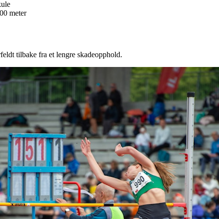
kule
400 meter
eldt tilbake fra et lengre skadeopphold.