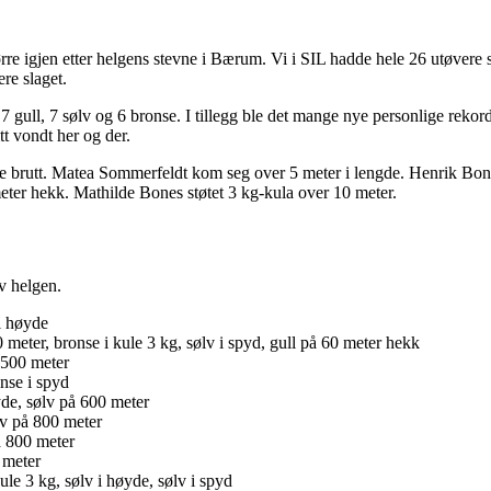
tørre igjen etter helgens stevne i Bærum. Vi i SIL hadde hele 26 utøvere 
ere slaget.
. 7 gull, 7 sølv og 6 bronse. I tillegg ble det mange nye personlige rek
tt vondt her og der.
 brutt. Matea Sommerfeldt kom seg over 5 meter i lengde. Henrik Bone
ter hekk. Mathilde Bones støtet 3 kg-kula over 10 meter.
v helgen.
i høyde
 meter, bronse i kule 3 kg, sølv i spyd, gull på 60 meter hekk
1500 meter
onse i spyd
de, sølv på 600 meter
lv på 800 meter
å 800 meter
 meter
le 3 kg, sølv i høyde, sølv i spyd