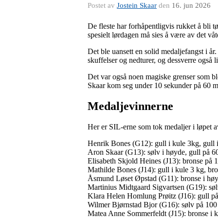
Postet av
Jostein Skaar
den
16. jun 2026
De fleste har forhåpentligvis rukket å bli 
spesielt lørdagen må sies å være av det våt
Det ble uansett en solid medaljefangst i år
skuffelser og nedturer, og dessverre også li
Det var også noen magiske grenser som ble
Skaar kom seg under 10 sekunder på 60 me
Medaljevinnerne
Her er SIL-erne som tok medaljer i løpet a
Henrik Bones (G12): gull i kule 3kg, gull 
Aron Skaar (G13): sølv i høyde, gull på 60
Elisabeth Skjold Heines (J13): bronse på 
Mathilde Bones (J14): gull i kule 3 kg, br
Åsmund Løset Øpstad (G11): bronse i høy
Martinius Midtgaard Sigvartsen (G19): sø
Klara Helen Homlung Prøitz (J16): gull p
Wilmer Bjørnstad Bjor (G16): sølv på 100
Matea Anne Sommerfeldt (J15): bronse i ku